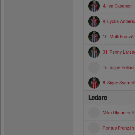
4. Isa Oksanen
9. Lycka Ander
10. Molli Franzé
31. Penny Larss
16. Signe Folke
8. Signe Svernell
Ledare
Mika Oksanen
A
Pontus Franzé