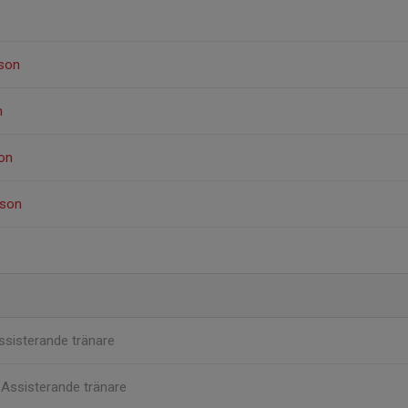
sson
n
on
sson
ssisterande tränare
n
Assisterande tränare