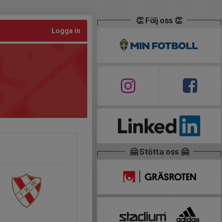
👏 Följ oss 👏
Logga in
🤗 Stötta oss 🤗