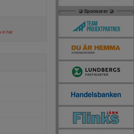
🤝 Sponsorer 🤝
 in här