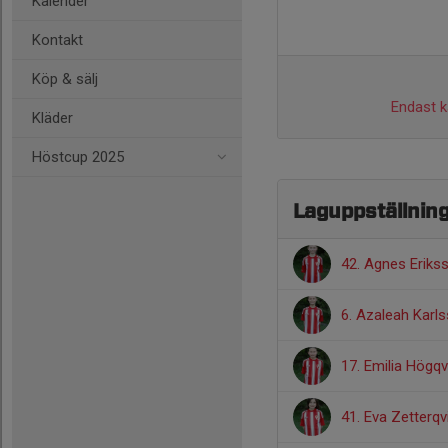
Kalender
Kontakt
Köp & sälj
Endast ka
Kläder
Höstcup 2025
Laguppställnin
42. Agnes Eriks
6. Azaleah Karl
17. Emilia Högqv
41. Eva Zetterqv