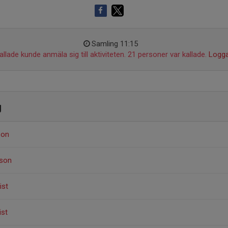
Samling 11:15
llade kunde anmäla sig till aktiviteten. 21 personer var kallade.
Logga
g
son
sson
ist
ist