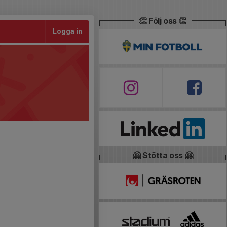
👏 Följ oss 👏
Logga in
🤗 Stötta oss 🤗