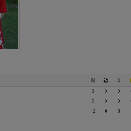
3
0
0
9
0
0
12
0
0