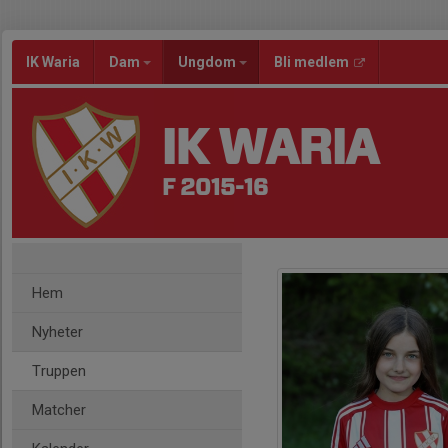
IK Waria
Dam
Ungdom
Bli medlem
IK WARIA
F 2015-16
Hem
Nyheter
Truppen
Matcher