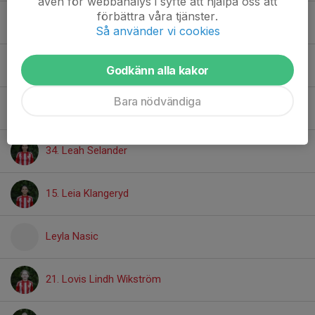
även för webbanalys i syfte att hjälpa oss att
förbättra våra tjänster.
13. Faith Nzefen Michael
Så använder vi cookies
24. Freya Tauberman
Godkänn alla kakor
Bara nödvändiga
4. Isa Oksanen
34. Leah Selander
15. Leia Klangeryd
Leyla Nasic
21. Lovis Lindh Wikström