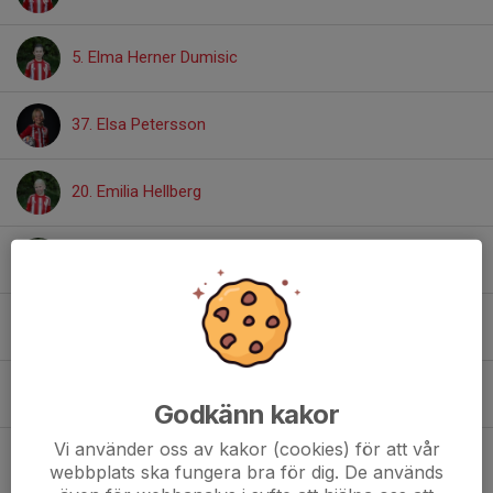
5. Elma Herner Dumisic
37. Elsa Petersson
20. Emilia Hellberg
17. Emilia Högqvist
18. Emmy Linder
Estelle Nadolski
Godkänn kakor
Vi använder oss av kakor (cookies) för att vår
41. Eva Zetterqvist
webbplats ska fungera bra för dig. De används