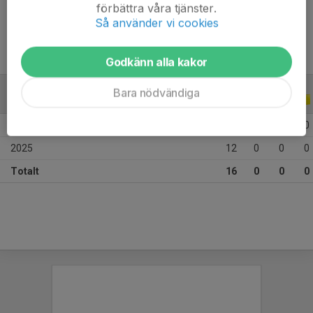
Ålder
11 år
förbättra våra tjänster.
Så använder vi cookies
Godkänn alla kakor
Bara nödvändiga
ALLA SERIER
ALLA ÅR
2026
4
0
0
0
2025
12
0
0
0
Totalt
16
0
0
0