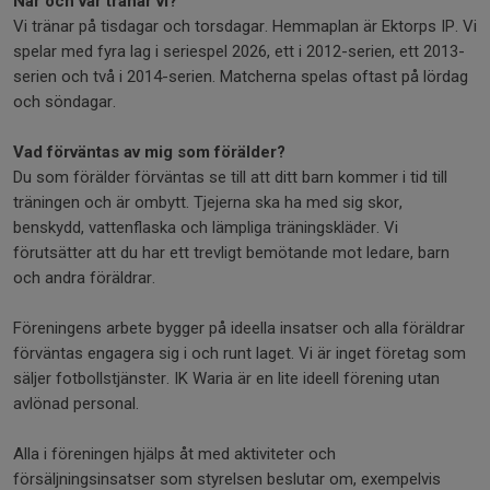
När och var tränar vi?
Vi tränar på tisdagar och torsdagar. Hemmaplan är Ektorps IP. Vi
spelar med fyra lag i seriespel 2026, ett i 2012-serien, ett 2013-
serien och två i 2014-serien. Matcherna spelas oftast på lördag
och söndagar.
Vad förväntas av mig som förälder?
Du som förälder förväntas se till att ditt barn kommer i tid till
träningen och är ombytt. Tjejerna ska ha med sig skor,
benskydd, vattenflaska och lämpliga träningskläder. Vi
förutsätter att du har ett trevligt bemötande mot ledare, barn
och andra föräldrar.
Föreningens arbete bygger på ideella insatser och alla föräldrar
förväntas engagera sig i och runt laget. Vi är inget företag som
säljer fotbollstjänster. IK Waria är en lite ideell förening utan
avlönad personal.
Alla i föreningen hjälps åt med aktiviteter och
försäljningsinsatser som styrelsen beslutar om, exempelvis