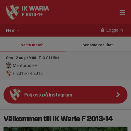
IK WARIA
F 2013-14
Logga in
Hem
Nästa match
Senaste resultat
Ons 12 aug 19:00
- F13 C1 Höst
Mantorps FF
F 2013-14
2013
Följ oss på Instagram
Välkommen till IK Waria F 2013-14