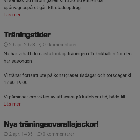
Vi samlas vid mirum galleri kl 13.30 vid entrén där
spårvagnsspåret går. Ett städuppdrag...
Läs mer
Träningstider
20 apr, 20:58
0 kommentarer
Nu har vi haft den sista lördagsträningen i Teknikhallen för den
här säsongen.
Vi tränar fortsatt ute på konstgräset tisdagar och torsdagar kl
17:30-19:00.
Vi påminner om vikten av att svara på kallelser i tid, både till...
Läs mer
Nya träningsoverallsjackor!
2 apr, 14:35
0 kommentarer