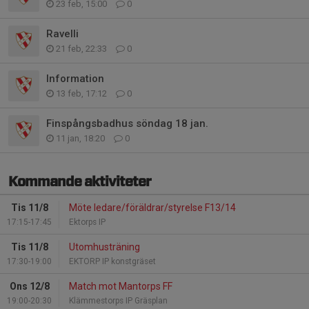
23 feb, 15:00
0
Ravelli
21 feb, 22:33
0
Information
13 feb, 17:12
0
Finspångsbadhus söndag 18 jan.
11 jan, 18:20
0
Kommande aktiviteter
Tis 11/8
Möte ledare/föräldrar/styrelse F13/14
17:15-17:45
Ektorps IP
Tis 11/8
Utomhusträning
17:30-19:00
EKTORP IP konstgräset
Ons 12/8
Match mot Mantorps FF
19:00-20:30
Klämmestorps IP Gräsplan