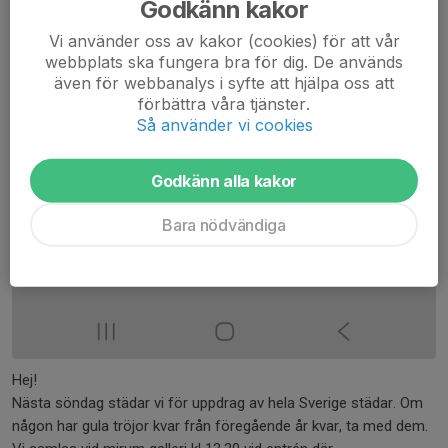
Godkänn kakor
Vi använder oss av kakor (cookies) för att vår
webbplats ska fungera bra för dig. De används
även för webbanalys i syfte att hjälpa oss att
förbättra våra tjänster.
Så använder vi cookies
Godkänn alla kakor
Bara nödvändiga
Hej!
Nästa söndag städar vi för uppdrag av hela Sverige städar. Om
någon har gula tröjor kvar från föregående år kvar, ta med dem.