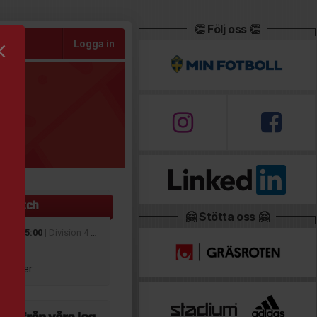
👏 Följ oss 👏
Logga in
a match
🤗 Stötta oss 🤗
 aug 15:00
| Division 4 Östra Dam Östergötland
m
Sleipner