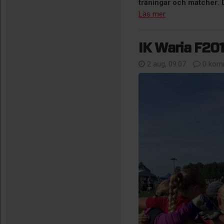
träningar och matcher. De
Läs mer
IK Waria F201
2 aug, 09:07
0 kom