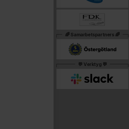
🌈 Samarbetspartners 🌈
💬 Verktyg 💬