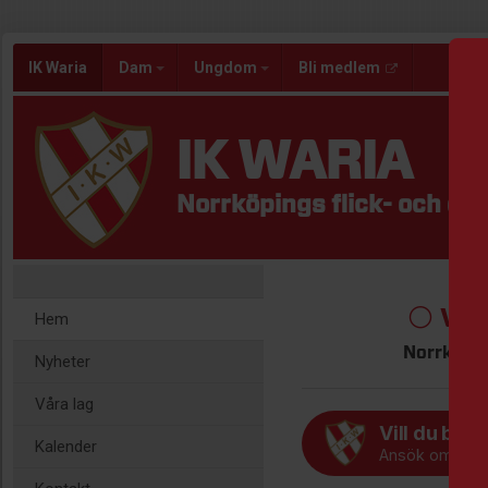
IK Waria
Dam
Ungdom
Bli medlem
IK WARIA
Norrköpings flick- och da
⚪ Välk
Hem
Norrköpin
Nyheter
Våra lag
Vill du börj
Kalender
Ansök om med