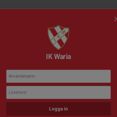
mfotbollsförening
IK Waria
ommen till IK Waria 🔴
Användarnamn
Näst
gs flick- och damfotbollsförening
Sön 23
Lösenord
Da
IK 
a spela i IK Waria?
Logga in
lemskap här!