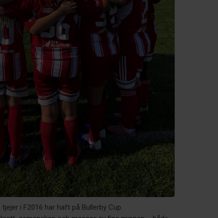
 tjejer i F2016 har haft på Bullerby Cup.