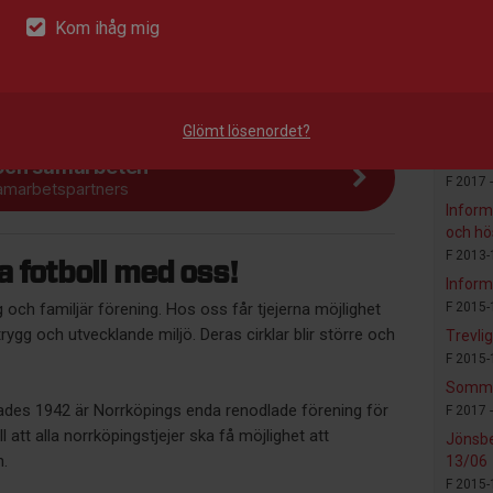
Nyhet
Kom ihåg mig
Hösten
ebshop
F 2015-
ngs- och supporterkläder
Den 4/8
somma
Glömt lösenordet?
Dam -
2
Lilla 
och samarbeten
F 2017 
amarbetspartners
Inform
och hö
F 2013-
 fotboll med oss!
Inform
g och familjär förening. Hos oss får tjejerna möjlighet
F 2015-
rygg och utvecklande miljö. Deras cirklar blir större och
Trevli
F 2015-
Sommar
des 1942 är Norrköpings enda renodlade förening för
F 2017 
ll att alla norrköpingstjejer ska få möjlighet att
Jönsbe
n.
13/06
F 2015-