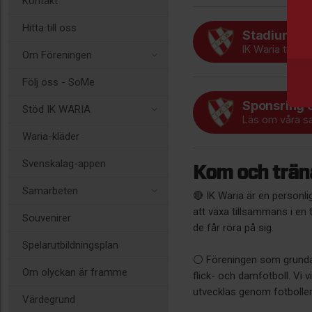
Kontakt
Hitta till oss
Stadium w
IK Waria träni
Om Föreningen
Följ oss - SoMe
Sponsring 
Stöd IK WARIA
Läs om våra s
Waria-kläder
Svenskalag-appen
Kom och träna
Samarbeten
🔴 IK Waria är en personli
att växa tillsammans i en t
Souvenirer
de får röra på sig.
Spelarutbildningsplan
⚪️ Föreningen som grunda
Om olyckan är framme
flick- och damfotboll. Vi vi
utvecklas genom fotbolle
Värdegrund