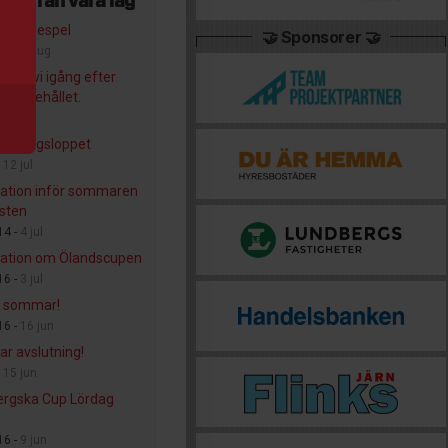
er från våra lag
s Seriespel
🤝 Sponsorer 🤝
16 -
2 aug
 kör vi igång efter
ruppehållet.
3 jul
Lundbergsloppet
-
12 jul
ation inför sommaren
sten
14 -
4 jul
ation om Ölandscupen
16 -
3 jul
g sommar!
16 -
16 jun
 avslutning!
-
15 jun
rgska Cup Lördag
16 -
9 jun