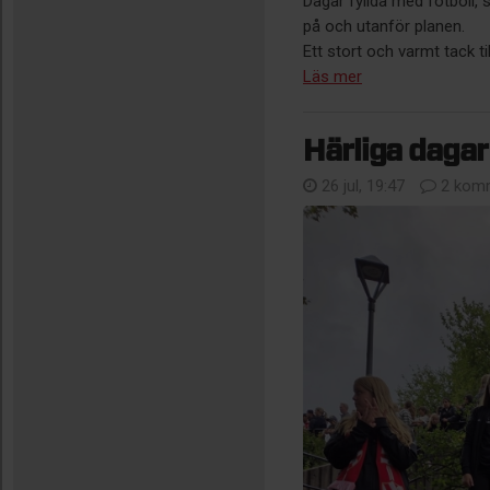
Dagar fyllda med fotboll,
på och utanför planen.
Ett stort och varmt tack til
Läs mer
Härliga daga
26 jul, 19:47
2 komm