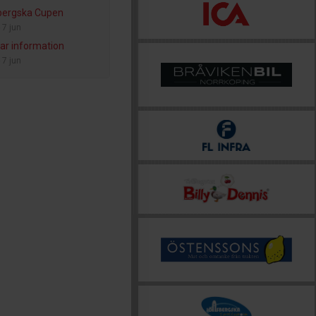
bergska Cupen
-
7 jun
r information
-
7 jun