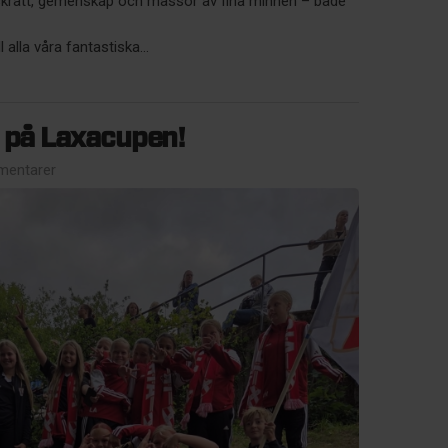
 skratt, gemenskap och massor av fina minnen – både
l alla våra fantastiska...
r på Laxacupen!
entarer