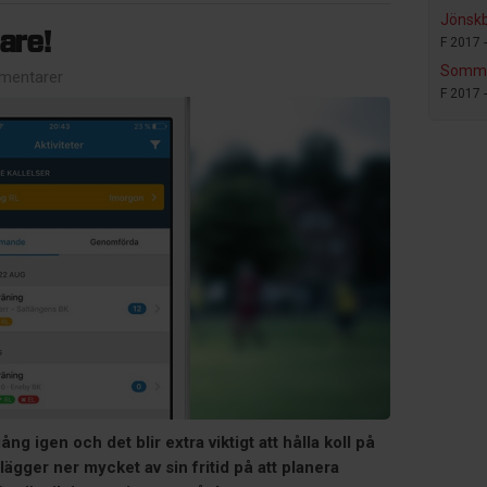
Jönsk
are!
F 2017 
Somma
mentarer
F 2017 
ång igen och det blir extra viktigt att hålla koll på
lägger ner mycket av sin fritid på att planera