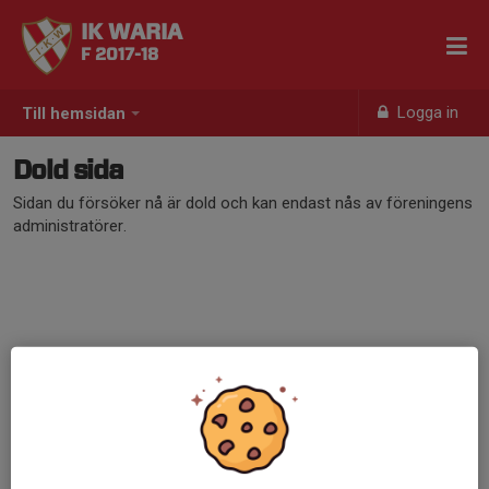
IK WARIA
F 2017-18
Logga in
Till hemsidan
Dold sida
Sidan du försöker nå är dold och kan endast nås av föreningens
administratörer.