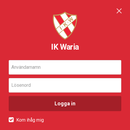
IK Waria
Användarnamn
Lösenord
Logga in
Kom ihåg mig