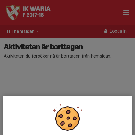
IK WARIA
F 2017-18
Logga in
Till hemsidan
Aktiviteten är borttagen
Aktiviteten du försöker nå är borttagen från hemsidan.