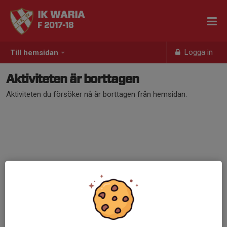
IK WARIA
F 2017-18
Logga in
Till hemsidan
Aktiviteten är borttagen
Aktiviteten du försöker nå är borttagen från hemsidan.