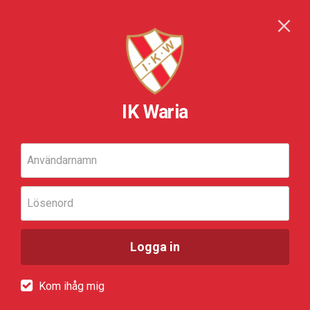
IK Waria
Användarnamn
Lösenord
Logga in
Kom ihåg mig