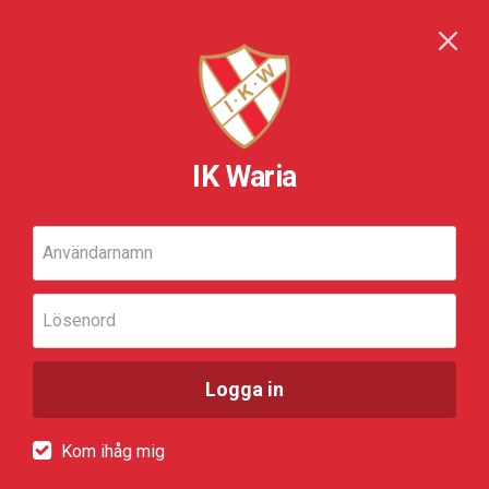
IK Waria
Användarnamn
Lösenord
Logga in
Kom ihåg mig