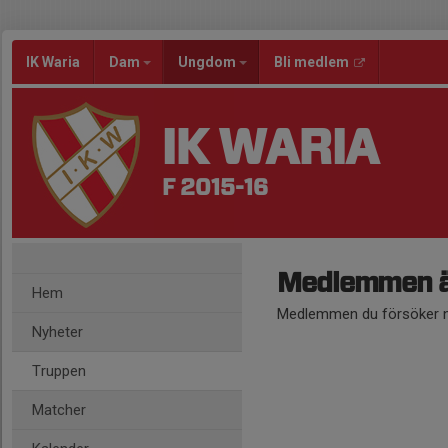
IK Waria
Dam
Ungdom
Bli medlem
IK WARIA
F 2015-16
Medlemmen ä
Hem
Medlemmen du försöker nå
Nyheter
Truppen
Matcher