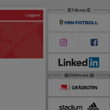
👏 Följ oss 👏
Logga in
🤗 Stötta oss 🤗