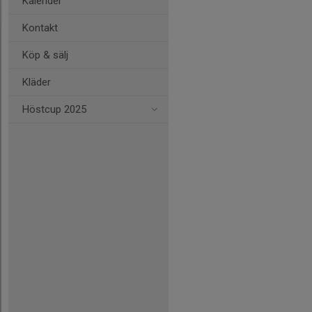
Kalender
Kontakt
Köp & sälj
Kläder
Höstcup 2025