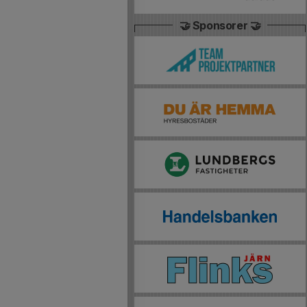
🤝 Sponsorer 🤝