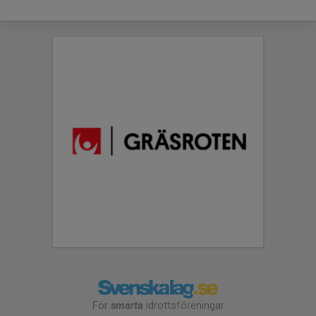
För
smarta
idrottsföreningar