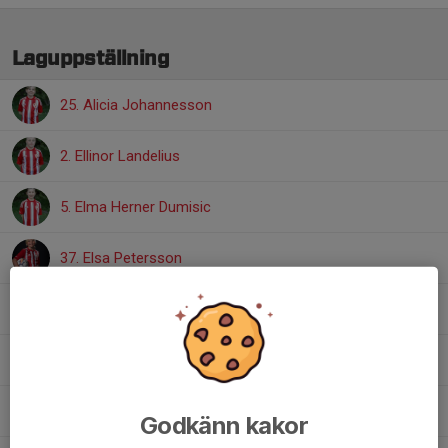
Laguppställning
25. Alicia Johannesson
2. Ellinor Landelius
5. Elma Herner Dumisic
37. Elsa Petersson
20. Emilia Hellberg
24. Freya Tauberman
22. Malva Zetterberg
Godkänn kakor