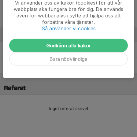
Vi använder oss av kakor (cookies) för att vår
39. Millaray Zepeda
webbplats ska fungera bra för dig. De används
även för webbanalys i syfte att hjälpa oss att
3. Märta Fälth
förbättra våra tjänster.
Så använder vi cookies
Ledare
Godkänn alla kakor
Alvaro Zepeda
Assisterande Tränare
Bara nödvändiga
Clara Herner
Tränare
Referat
Inget referat skrivet