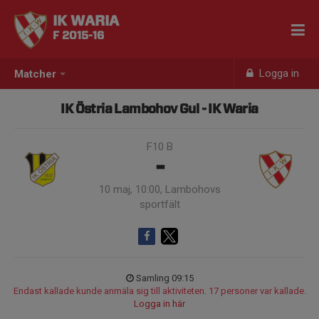
IK WARIA
F 2015-16
Logga in
Matcher
IK Östria Lambohov Gul - IK Waria
F10 B
-
10 maj, 10:00, Lambohovs
sportfält
Samling 09:15
Endast kallade kunde anmäla sig till aktiviteten. 17 personer var kallade.
Logga in här