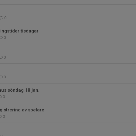
0
ingstider tisdagar
0
0
0
us söndag 18 jan.
0
gistrering av spelare
0