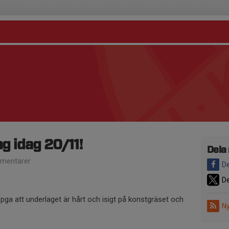
ng idag 20/11!
Dela
mentarer
De
De
g pga att underlaget är hårt och isigt på konstgräset och
Ny