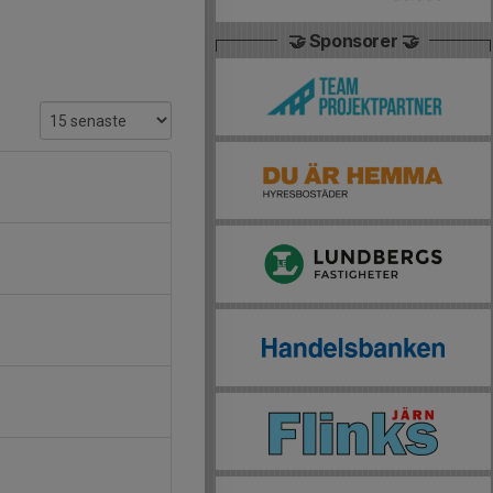
🤝 Sponsorer 🤝