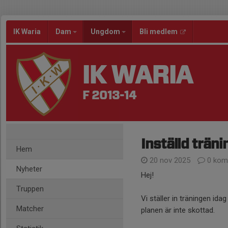
IK Waria
Dam
Ungdom
Bli medlem
IK WARIA
F 2013-14
Inställd träni
Hem
20 nov 2025
0 kom
Nyheter
Hej!
Truppen
Vi ställer in träningen ida
Matcher
planen är inte skottad.