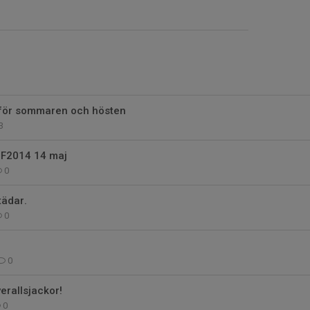
nför sommaren och hösten
3
 F2014 14 maj
0
tädar.
0
0
erallsjackor!
0