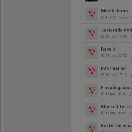
Match Järna
15 mar, 12:25
Justerade trän
23 feb, 15:00
Ravelli
21 feb, 22:33
Information
13 feb, 17:12
Finspångsbadh
11 jan, 18:20
Blankett för re
11 jan, 16:42
Kakförsäljning