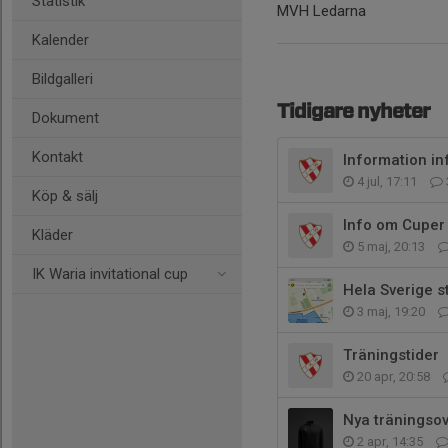
Statistik
MVH Ledarna
Kalender
Bildgalleri
Tidigare nyheter
Dokument
Kontakt
Information i
4 jul, 17:11
Köp & sälj
Info om Cuper
Kläder
5 maj, 20:13
IK Waria invitational cup
Hela Sverige s
3 maj, 19:20
Träningstider
20 apr, 20:58
Nya träningsov
2 apr, 14:35