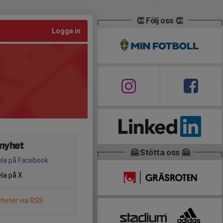
👏 Följ oss 👏
Logga in
 nyhet
🤗 Stötta oss 🤗
la på Facebook
la på X
heter via RSS