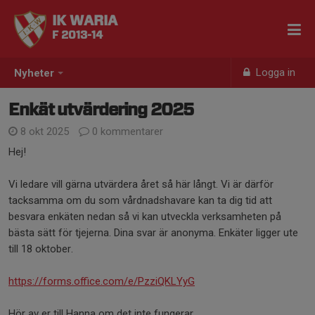
IK WARIA
F 2013-14
Logga in
Nyheter
Enkät utvärdering 2025
8 okt 2025
0 kommentarer
Hej!
Vi ledare vill gärna utvärdera året så här långt. Vi är därför
tacksamma om du som vårdnadshavare kan ta dig tid att
besvara enkäten nedan så vi kan utveckla verksamheten på
bästa sätt för tjejerna. Dina svar är anonyma. Enkäter ligger ute
till 18 oktober.
https://forms.office.com/e/PzziQKLYyG
Hör av er till Hanna om det inte fungerar.