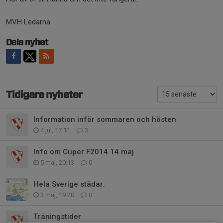
MVH Ledarna
Dela nyhet
Tidigare nyheter
Information inför sommaren och hösten
4 jul, 17:11
3
Info om Cuper F2014 14 maj
5 maj, 20:13
0
Hela Sverige städar.
3 maj, 19:20
0
Träningstider