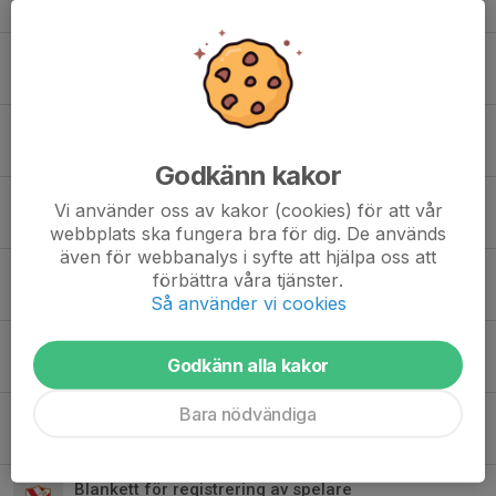
20 apr, 20:58
0
Nya träningsoverallsjackor!
2 apr, 14:35
0
Match Järna
15 mar, 12:25
0
Godkänn kakor
Justerade träningstider tisdagar
Vi använder oss av kakor (cookies) för att vår
23 feb, 15:00
0
webbplats ska fungera bra för dig. De används
även för webbanalys i syfte att hjälpa oss att
Ravelli
förbättra våra tjänster.
21 feb, 22:33
0
Så använder vi cookies
Information
Godkänn alla kakor
13 feb, 17:12
0
Bara nödvändiga
Finspångsbadhus söndag 18 jan.
11 jan, 18:20
0
Blankett för registrering av spelare