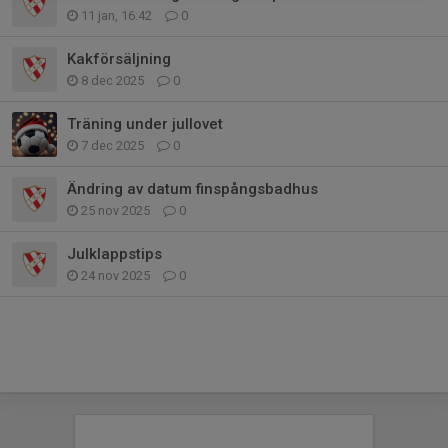
11 jan, 16:42
0
Kakförsäljning
8 dec 2025
0
Träning under jullovet
7 dec 2025
0
Ändring av datum finspångsbadhus
25 nov 2025
0
Julklappstips
24 nov 2025
0