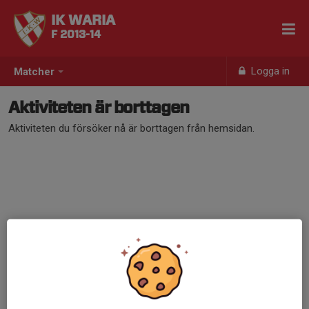
IK WARIA
F 2013-14
Logga in
Matcher
Aktiviteten är borttagen
Aktiviteten du försöker nå är borttagen från hemsidan.