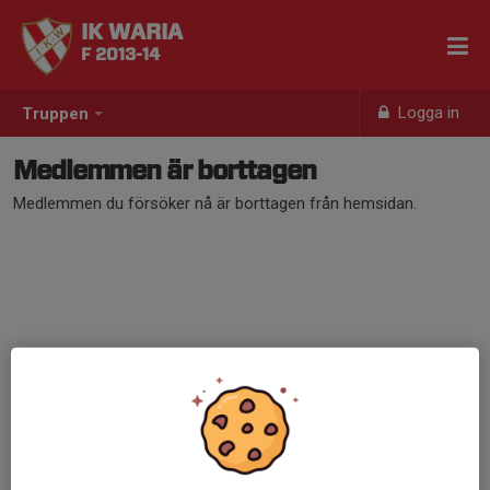
IK WARIA
F 2013-14
Logga in
Truppen
Medlemmen är borttagen
Medlemmen du försöker nå är borttagen från hemsidan.