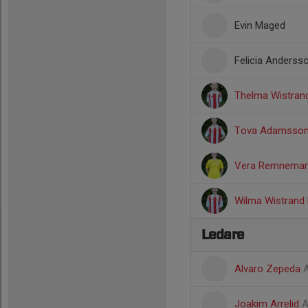
Evin Maged
Felicia Anderss
Thelma Wistran
Tova Adamsso
Vera Remnemar
Wilma Wistrand
Ledare
Alvaro Zepeda
A
Joakim Arrelid
A