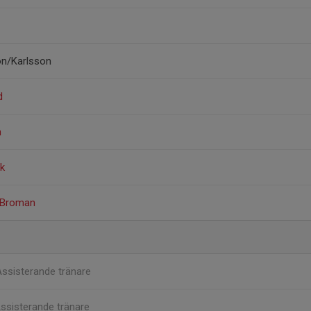
on/Karlsson
d
n
k
 Broman
ssisterande tränare
ssisterande tränare