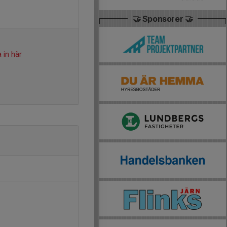
🤝 Sponsorer 🤝
 in här