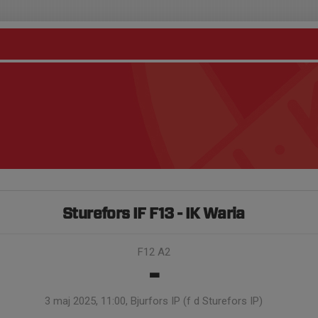
Sturefors IF F13 - IK Waria
F12 A2
-
3 maj 2025, 11:00, Bjurfors IP (f d Sturefors IP)