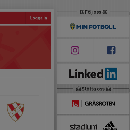
👏 Följ oss 👏
Logga in
🤗 Stötta oss 🤗