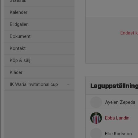
Statistik
Kalender
Bildgalleri
Endast ka
Dokument
Kontakt
Köp & sälj
Kläder
IK Waria invitational cup
Laguppställnin
Ayelen Zepeda
Ebba Landin
Ellie Karlsson