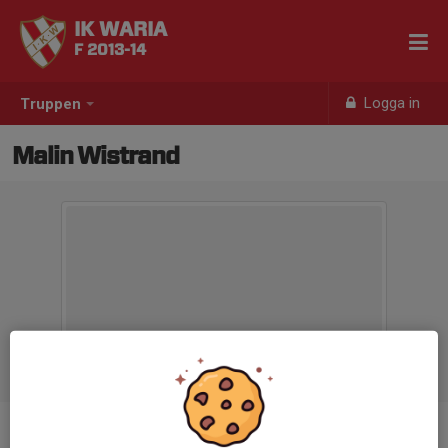
IK WARIA
F 2013-14
Logga in
Truppen
Malin Wistrand
Titel
Aktivitetsledare