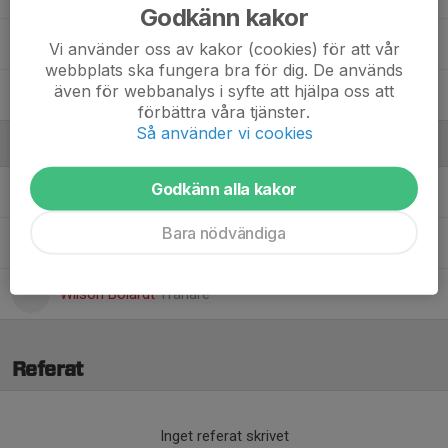
Godkänn kakor
Wilma Wistrand Broman
Vi använder oss av kakor (cookies) för att vår
webbplats ska fungera bra för dig. De används
även för webbanalys i syfte att hjälpa oss att
Zara Knezevic
förbättra våra tjänster.
Så använder vi cookies
Ledare
Godkänn alla kakor
Alvaro Zepeda
Assisterande tränare
Bara nödvändiga
Malin Wistrand
Aktivitetsledare
Wilson Boiardt
Tränare
Referat
Inget referat skrivet