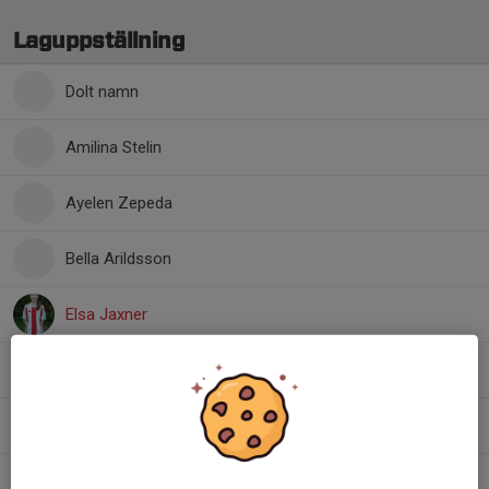
Laguppställning
Dolt namn
Amilina Stelin
Ayelen Zepeda
Bella Arildsson
Elsa Jaxner
Emma Fougman
Evin Maged
Tyra Rogalin