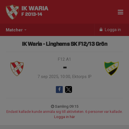
IK WARIA
F 2013-14
Logga in
Matcher
IK Waria - Linghems SK F12/13 Grön
F12 A1
-
7 sep 2025, 10:00, Ektorps IP
Samling 09:15
Endast kallade kunde anmäla sig till aktiviteten. 6 personer var kallade.
Logga in här