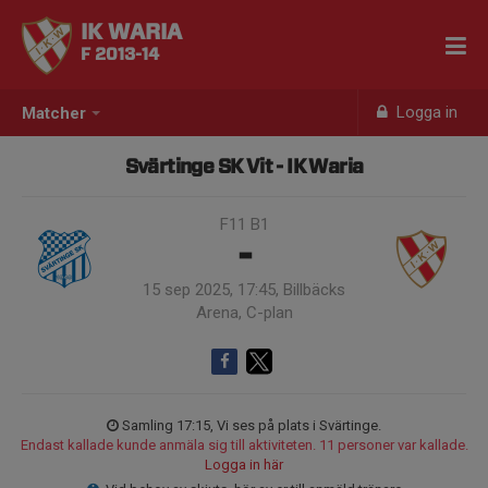
IK WARIA
F 2013-14
Logga in
Matcher
Svärtinge SK Vit - IK Waria
F11 B1
-
15 sep 2025, 17:45, Billbäcks
Arena, C-plan
Samling 17:15, Vi ses på plats i Svärtinge.
Endast kallade kunde anmäla sig till aktiviteten. 11 personer var kallade.
Logga in här