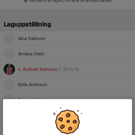
Vid behov av skjuts, hör av er till anmäld tränare
Laguppställning
Aina Salihovic
Amilina Stelin
6. Azaleah Karlsson
, F 2015-16
Bella Arildsson
Esmeralda Larsson
Greta Grundström
Lovis Wastesson