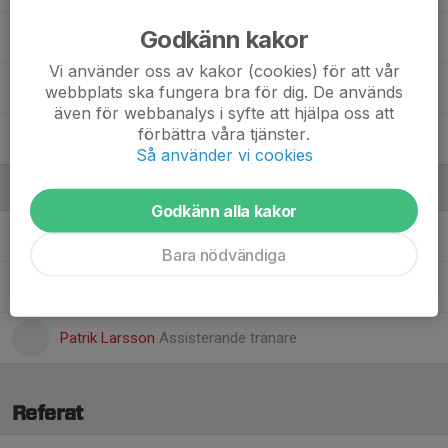
Godkänn kakor
Maja Schander
Vi använder oss av kakor (cookies) för att vår
Patricia Sörman
webbplats ska fungera bra för dig. De används
även för webbanalys i syfte att hjälpa oss att
förbättra våra tjänster.
Sadan Albuhamdan
Så använder vi cookies
Ledare
Godkänn alla kakor
Christoffer Jonsson
Assisterande tränare
Bara nödvändiga
Hanna Grundström
Assisterande tränare, webb-admin
Patrik Larsson
Assisterande tränare
Referat