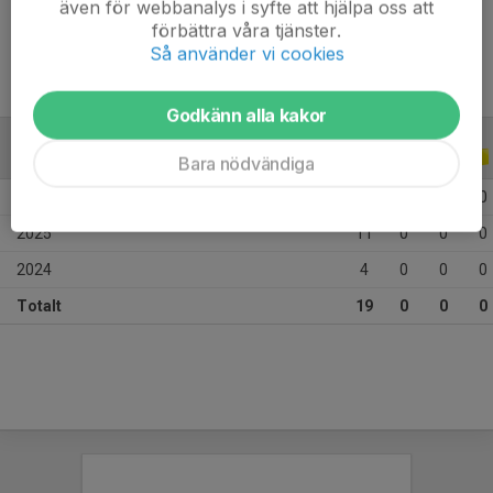
även för webbanalys i syfte att hjälpa oss att
Ålder
12 år
förbättra våra tjänster.
Så använder vi cookies
Godkänn alla kakor
ALLA SERIER
ALLA ÅR
Bara nödvändiga
2026
4
0
0
0
2025
11
0
0
0
2024
4
0
0
0
Totalt
19
0
0
0