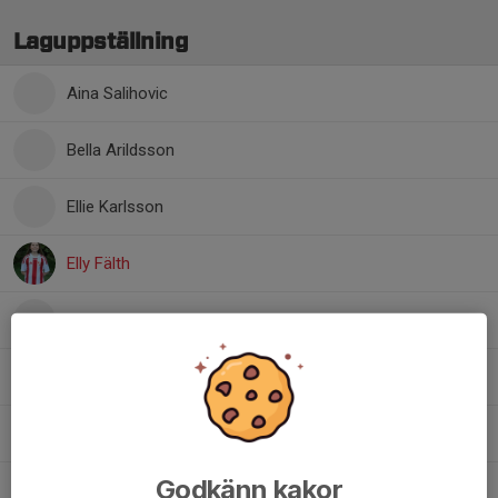
Laguppställning
Aina Salihovic
Bella Arildsson
Ellie Karlsson
Elly Fälth
Evin Chireh
Greta Grundström
Haylie Eriksson
Godkänn kakor
Lovis Wastesson