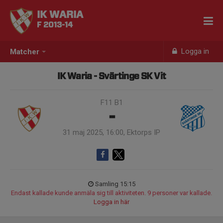
IK WARIA
F 2013-14
Logga in
Matcher
IK Waria - Svärtinge SK Vit
F11 B1
-
31 maj 2025, 16:00, Ektorps IP
Samling 15:15
Endast kallade kunde anmäla sig till aktiviteten. 9 personer var kallade.
Logga in här