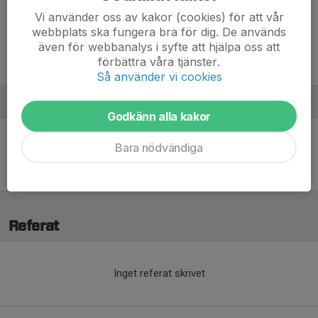
Vi använder oss av kakor (cookies) för att vår
webbplats ska fungera bra för dig. De används
Maja Schander
även för webbanalys i syfte att hjälpa oss att
förbättra våra tjänster.
Thelma Wistrand
Så använder vi cookies
Ledare
Godkänn alla kakor
Christoffer Jonsson
Assisterande tränare
Bara nödvändiga
Hanna Grundström
Assisterande tränare, webb-admin
Referat
Inget referat skrivet