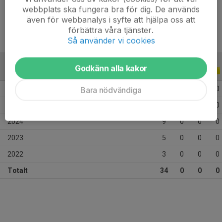
Ålder
12 år
webbplats ska fungera bra för dig. De används
även för webbanalys i syfte att hjälpa oss att
förbättra våra tjänster.
Så använder vi cookies
Godkänn alla kakor
ALLA SERIER
ALLA ÅR
2026
4
0
0
0
Bara nödvändiga
2025
13
0
0
0
2024
9
0
0
0
2023
5
0
0
0
2022
3
0
0
0
Totalt
34
0
0
0