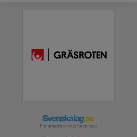
För
smarta
idrottsföreningar