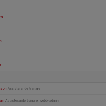
öm
n
d
nsson
Assisterande tränare
röm
Assisterande tränare, webb-admin