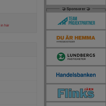
🤝 Sponsorer 🤝
in här