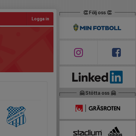
👏 Följ oss 👏
Logga in
🤗 Stötta oss 🤗