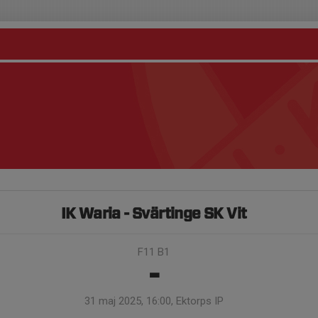
IK Waria - Svärtinge SK Vit
F11 B1
-
31 maj 2025, 16:00, Ektorps IP