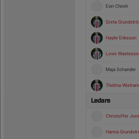
Evin Chireh
Greta Grundstr
Haylie Eriksson
Lovis Wastesso
Maja Schander
Thelma Wistran
Ledare
Christoffer Jo
Hanna Grundst