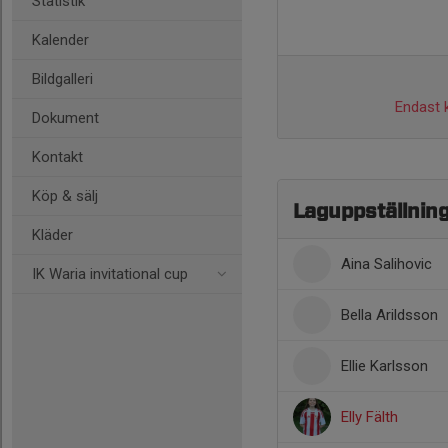
Statistik
Kalender
Bildgalleri
Endast k
Dokument
Kontakt
Köp & sälj
Laguppställnin
Kläder
Aina Salihovic
IK Waria invitational cup
Bella Arildsson
Ellie Karlsson
Elly Fälth