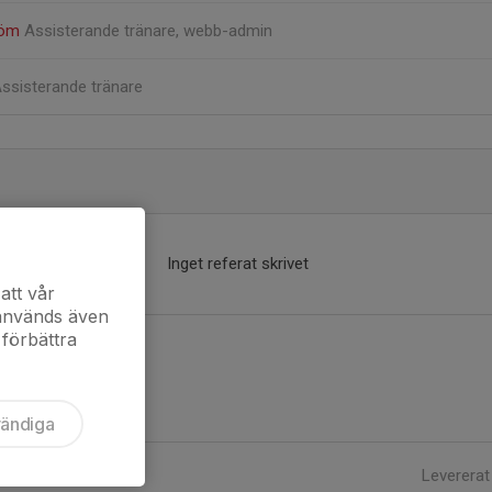
röm
Assisterande tränare, webb-admin
ssisterande tränare
Inget referat skrivet
att vår
 används även
 förbättra
vändiga
Levererat