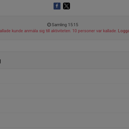
Samling 15:15
llade kunde anmäla sig till aktiviteten. 10 personer var kallade.
Logga
g