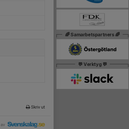
🌈 Samarbetspartners 🌈
💬 Verktyg 💬
Skriv ut
 av