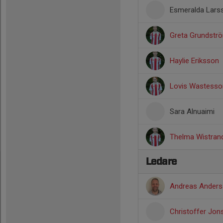
Esmeralda Lars
Greta Grundstr
Haylie Eriksson
Lovis Wastesso
Sara Alnuaimi
Thelma Wistran
Ledare
Andreas Ander
Christoffer Jo