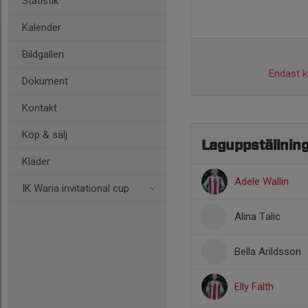
Statistik
Kalender
Bildgalleri
Endast ka
Dokument
Kontakt
Köp & sälj
Laguppställnin
Kläder
Adele Wallin
IK Waria invitational cup
Alina Talic
Bella Arildsson
Elly Fälth