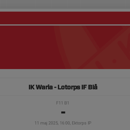
IK Waria - Lotorps IF Blå
F11 B1
-
11 maj 2025, 16:00, Ektorps IP