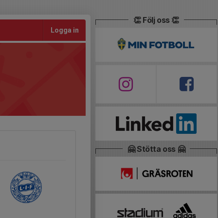
👏 Följ oss 👏
Logga in
🤗 Stötta oss 🤗