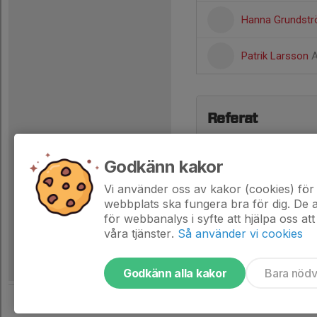
Hanna Grundst
Patrik Larsson
A
Referat
Godkänn kakor
Vi använder oss av kakor (cookies) för 
webbplats ska fungera bra för dig. De
för webbanalys i syfte att hjälpa oss att
våra tjänster.
Så använder vi cookies
Godkänn alla kakor
Bara nöd
Tjäna pengar till laget