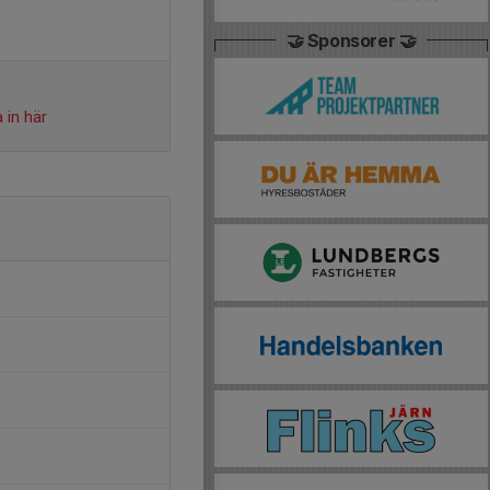
🤝 Sponsorer 🤝
 in här