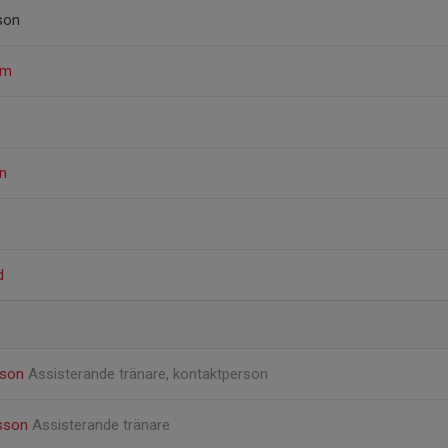
son
öm
n
d
sson
Assisterande tränare, kontaktperson
nsson
Assisterande tränare