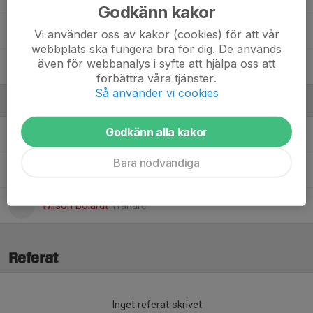
Godkänn kakor
Maja Schander
Vi använder oss av kakor (cookies) för att vår
webbplats ska fungera bra för dig. De används
även för webbanalys i syfte att hjälpa oss att
Zara Knezevic
förbättra våra tjänster.
Så använder vi cookies
Ledare
Godkänn alla kakor
Hanna Grundström
Assisterande tränare, webb-admin
Bara nödvändiga
Patrik Larsson
Assisterande tränare
Wilson Boiardt
Tränare
Referat
Inget referat skrivet