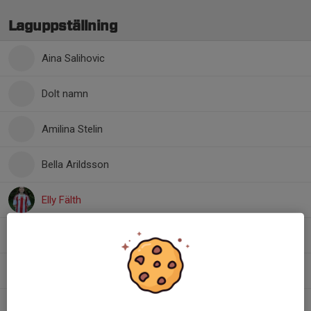
Laguppställning
Aina Salihovic
Dolt namn
Amilina Stelin
Bella Arildsson
Elly Fälth
Emma Fougman
Esmeralda Larsson
Greta Grundström