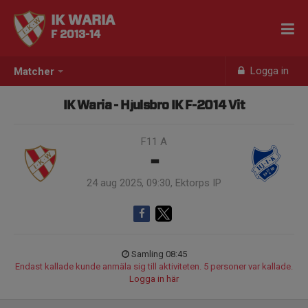
IK WARIA
F 2013-14
Logga in
Matcher
IK Waria - Hjulsbro IK F-2014 Vit
F11 A
-
24 aug 2025, 09:30, Ektorps IP
Samling 08:45
Endast kallade kunde anmäla sig till aktiviteten. 5 personer var kallade.
Logga in här