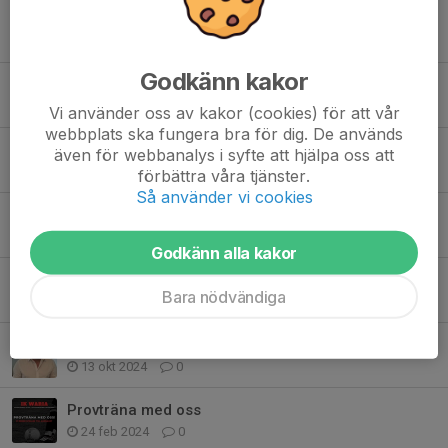
Tidigare nyheter
Godkänn kakor
Den 4/8 kör vi igång efter sommaruppehållet.
23 jul, 19:21
0
Vi använder oss av kakor (cookies) för att vår
webbplats ska fungera bra för dig. De används
Inställd träning 7/4 DAM
även för webbanalys i syfte att hjälpa oss att
6 apr, 15:20
0
förbättra våra tjänster.
Så använder vi cookies
Första uteträningen.
5 mar, 20:22
0
Godkänn alla kakor
Newbody försäljning
Bara nödvändiga
12 feb 2025
0
Alvaro tar över A-laget
13 okt 2024
0
Provträna med oss
24 feb 2024
0