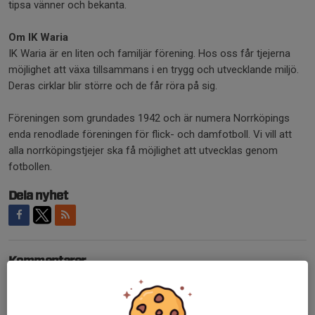
tipsa vänner och bekanta.
Om IK Waria
IK Waria är en liten och familjär förening. Hos oss får tjejerna
möjlighet att växa tillsammans i en trygg och utvecklande miljö.
Deras cirklar blir större och de får röra på sig.
Föreningen som grundades 1942 och är numera Norrköpings
enda renodlade föreningen för flick- och damfotboll. Vi vill att
alla norrköpingstjejer ska få möjlighet att utvecklas genom
fotbollen.
Dela nyhet
Kommentarer