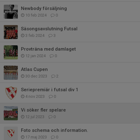
Newbody försäljning
10 feb 2024
0
Säsongsavslutning Futsal
3 feb 2024
3
Provträna med damlaget
12 jan 2024
0
Atlas Cupen
30 dec 2023
2
Seriepremiär i futsal div 1
4 nov 2023
0
Vi söker fler spelare
12 jul 2023
0
Foto schema och information.
17 maj 2023
0