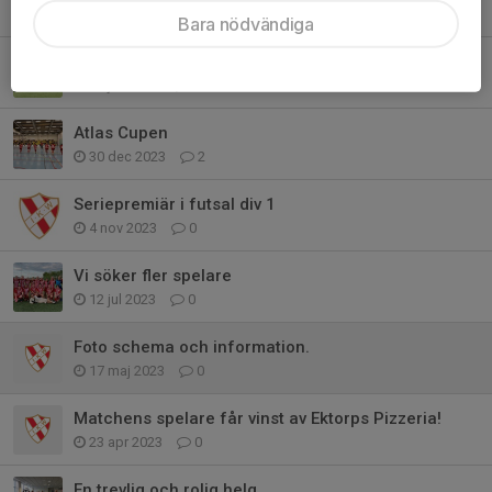
3 feb 2024
3
Bara nödvändiga
Provträna med damlaget
12 jan 2024
0
Atlas Cupen
30 dec 2023
2
Seriepremiär i futsal div 1
4 nov 2023
0
Vi söker fler spelare
12 jul 2023
0
Foto schema och information.
17 maj 2023
0
Matchens spelare får vinst av Ektorps Pizzeria!
23 apr 2023
0
En trevlig och rolig helg