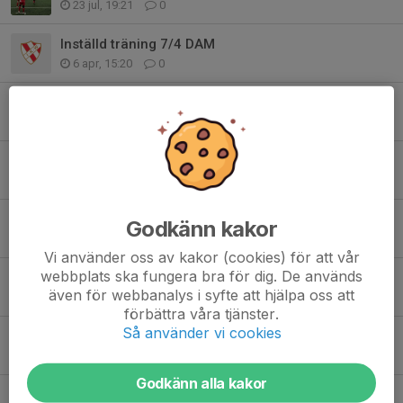
23 jul, 19:21
0
Inställd träning 7/4 DAM
6 apr, 15:20
0
Första uteträningen.
5 mar, 20:22
0
Newbody försäljning
12 feb 2025
0
Alvaro tar över A-laget
Godkänn kakor
13 okt 2024
0
Vi använder oss av kakor (cookies) för att vår
webbplats ska fungera bra för dig. De används
Provträna med oss
även för webbanalys i syfte att hjälpa oss att
24 feb 2024
0
förbättra våra tjänster.
Så använder vi cookies
Newbody försäljning
10 feb 2024
0
Godkänn alla kakor
Säsongsavslutning Futsal