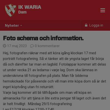
IK WARIA
Dam
Logga in
Nyheter
Foto schema och information.
17 maj 2023
0 kommentarer
Hej, fotografen räknar med att köra igång klockan 17 med
porträtt fotografering. Så vi tänker att de yngsta laget får börja
då och därefter tar man en lagbild. Fotolappar kommer att delas
ut under vecka 21 av ledarna i varje lag. Dom ska lämnas in
underskrivna till fotografen på plats. Man får bilderna
hemskickade för påseende och vill man inte köpa dom så är det
inget köptvång utan fri returrätt.
Varje lag kommer att bli tillfrågade om man vill köpa en
almanacka för att tjäna in lite extra pengar till laget och även det
är helt frivilligt. Måndag 29/5 fotografering:
Lag F17/18 klockan 17:00-17:40