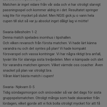
Matchen är inget vidare från vår sida och vi har otroligt slarvigt
passningsspel och kommer aldrig in i det. Resultatet springer
iväg lite för mycket på slutet. Men NGIS gick ju o vann hela
cupen till slut så var ju absolut inget dåligt lag vi mötte!
Swaria-billesholm 1-2
Denna match spelades inomhus i tipshallen.
Och vilken revansch från första matchen. Vi hade lärt känna
varandra nu och det syntes på plan! Vi hade kompakt
försvarspel och vassa kontringar. Vi har några riktigt bra anfall,
tyvärr lite för slarviga sista tredjedelen. Men vi kämpade och slet
för varandra matchen igenom. Vilket värmde oss coacher. Även
snacket på plan var otroligt bra.
Våran klart bästa match i cupen!
Swaria- Nykvarn 0-5
Tidig söndagsmorgon och snöoväder så var det dags för sista
gruppspelsmatchen. Otroligt många som hade skavanker från
lördagen, vilket gjorde att vi fick bolla otroligt mycket för att få