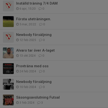
Inställd träning 7/4 DAM
6 apr, 15:20
0
Första uteträningen.
5 mar, 20:22
0
Newbody försäljning
12 feb 2025
0
Alvaro tar över A-laget
13 okt 2024
0
Provträna med oss
24 feb 2024
0
Newbody försäljning
10 feb 2024
0
Säsongsavslutning Futsal
3 feb 2024
3