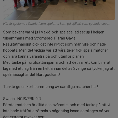
Här är spelarna i Swaria (som spelarna kom på själva) som spelade cupen
Som bekant var vi ju i Växjö och spelade ladiescup i helgen
tillsammans med Strömsbro IF från Gävle.
Resultatmässigt gick det inte riktigt som man ville och hade
hoppats. Men det viktiga var att våra tjejer fick spela matcher
och lära känna varandra på och utanför planen.
Med tanke på förutsättningarna och att det var ett kombinerat
lag med ett lag från en helt annan del av Sverige så tycker jag att
spelmässigt är det klart godkänt!
Tänkte ge en kort summering av samtliga matcher här!
Swaria- NGIS/EBK 0-7
Första matchen är alltid den svåraste, och med tanke på att vi
inte hade träffat strömsbro någonting innan samlingen så var
det extremt mycket nytt.