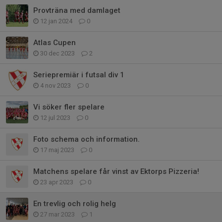
Provträna med damlaget
12 jan 2024
0
Atlas Cupen
30 dec 2023
2
Seriepremiär i futsal div 1
4 nov 2023
0
Vi söker fler spelare
12 jul 2023
0
Foto schema och information.
17 maj 2023
0
Matchens spelare får vinst av Ektorps Pizzeria!
23 apr 2023
0
En trevlig och rolig helg
27 mar 2023
1