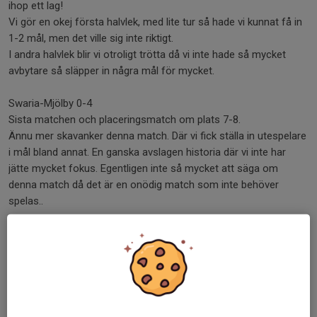
ihop ett lag!
Vi gör en okej första halvlek, med lite tur så hade vi kunnat få in
1-2 mål, men det ville sig inte riktigt.
I andra halvlek blir vi otroligt trötta då vi inte hade så mycket
avbytare så släpper in några mål för mycket.
Swaria-Mjölby 0-4
Sista matchen och placeringsmatch om plats 7-8.
Ännu mer skavanker denna match. Där vi fick ställa in utespelare
i mål bland annat. En ganska avslagen historia där vi inte har
jätte mycket fokus. Egentligen inte så mycket att säga om
denna match då det är en onödig match som inte behöver
spelas..
Vill rikta ett stort tack till Strömsbros härliga gäng för denna
möjlighet. Och lycka till i eran serie!! Och hoppas vi ses igen som
vi pratade om.
Nu laddar vi om batterierna för nya träningsveckor och ser fram
emot seriepremiär 16 april!