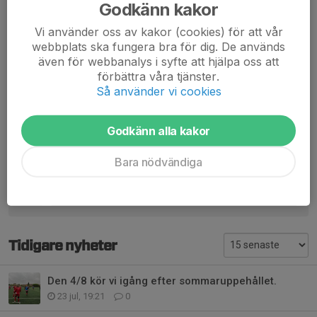
Godkänn kakor
Dela nyhet
Vi använder oss av kakor (cookies) för att vår
webbplats ska fungera bra för dig. De används
även för webbanalys i syfte att hjälpa oss att
förbättra våra tjänster.
Så använder vi cookies
Kommentarer
Fredrik Landelius
28 mar 2023
Godkänn alla kakor
Suveränt!
Grymt jobbat alla!
Nu ser vi fram emot att köra igång serien i april!
Bara nödvändiga
Tidigare nyheter
Den 4/8 kör vi igång efter sommaruppehållet.
23 jul, 19:21
0