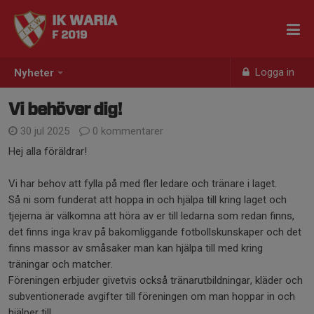
IK WARIA
F 2019
Logga in
Nyheter
Vi behöver dig!
30 jul 2025
0 kommentarer
Hej alla föräldrar!
Vi har behov att fylla på med fler ledare och tränare i laget.
Så ni som funderat att hoppa in och hjälpa till kring laget och
tjejerna är välkomna att höra av er till ledarna som redan finns,
det finns inga krav på bakomliggande fotbollskunskaper och det
finns massor av småsaker man kan hjälpa till med kring
träningar och matcher.
Föreningen erbjuder givetvis också tränarutbildningar, kläder och
subventionerade avgifter till föreningen om man hoppar in och
hjälper till.