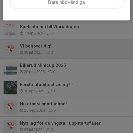
Bara nödvändiga
Sista utomhusträningen
21 sep 2025
0
Spelschema till Wariadagen
7 sep 2025
0
Vi behöver dig!
30 jul 2025
0
Billerud Minicup 2025
26 maj 2025
0
Första utomhusträning !!!
30 apr 2025
0
Nu drar vi snart igång!
25 sep 2024
0
Nytt lag för de yngsta i uppstartsfasen!
31 jul 2024
0