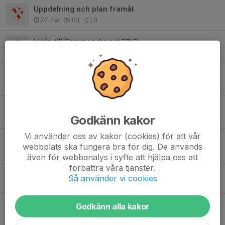
Uppdelning och plan framåt
27 mar, 09:00
0
Hjälp till Sammandraget 22/3
6 mar, 10:00
8
Sammandrag 22/3
23 feb, 19:47
2
Paus under sportlovet
Godkänn kakor
10 feb, 06:38
0
Vi använder oss av kakor (cookies) för att vår
Info från föräldramötet
webbplats ska fungera bra för dig. De används
18 jan, 20:39
0
även för webbanalys i syfte att hjälpa oss att
förbättra våra tjänster.
Höstlov och Halloweentema
Så använder vi cookies
23 okt 2025
1
Inomhusträning i Ektorpshallen
Godkänn alla kakor
29 sep 2025
0