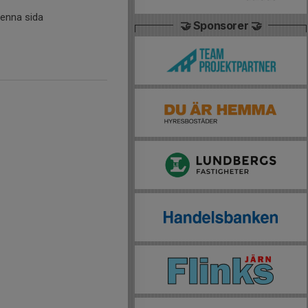
denna sida
🤝 Sponsorer 🤝