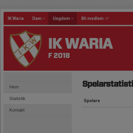
IK Waria
Dam
Ungdom
Bli medlem
IK WARIA
F 2018
Spelarstatist
Hem
Statistik
Spelare
Kontakt