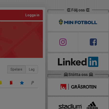
👏 Följ oss 👏
Logga in
Spelare
Lag
🤗 Stötta oss 🤗