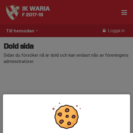
IK WARIA
F 2017-18
Logga in
Till hemsidan
Dold sida
Sidan du försöker nå är dold och kan endast nås av föreningens
administratörer.