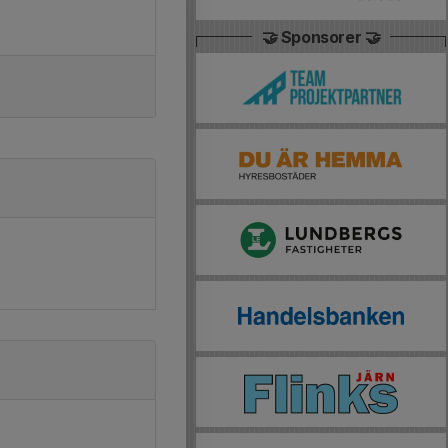
🤝 Sponsorer 🤝