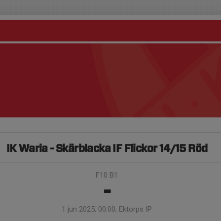
IK Waria - Skärblacka IF Flickor 14/15 Röd
F10 B1
-
1 jun 2025, 00:00, Ektorps IP