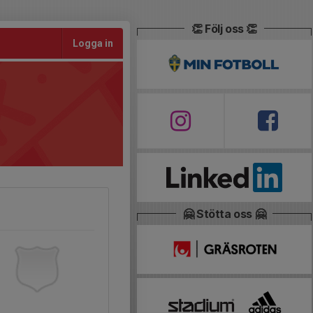
👏 Följ oss 👏
Logga in
🤗 Stötta oss 🤗