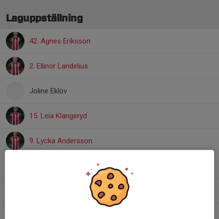
Laguppställning
42. Agnes Eriksson
2. Ellinor Landelius
Joline Eklöv
15. Leia Klangeryd
9. Lycka Andersson
10. Molli Franzén
31. Penny Larsson
26. Stella Andersson