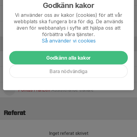
Godkänn kakor
27. Tora Aronsson
Vi använder oss av kakor (cookies) för att vår
webbplats ska fungera bra för dig. De används
även för webbanalys i syfte att hjälpa oss att
35. Wilma Skyllberg
förbättra våra tjänster.
Så använder vi cookies
Ledare
Godkänn alla kakor
Dennis Eklöv
Assisterande tränare
Bara nödvändiga
Peter Skyllberg
Lagledare
Pontus Franzén
Assisterande tränare
Referat
Inget referat skrivet