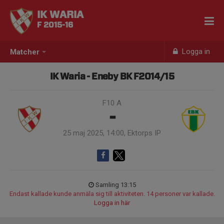
IK WARIA
F 2015-16
Logga in
Matcher
IK Waria - Eneby BK F2014/15
F10 A
-
25 maj 2025, 14:00, Ektorps IP
Samling 13:15
Endast kallade kunde anmäla sig till aktiviteten. 14 personer var kallade.
Logga in här