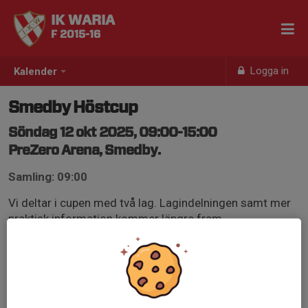
IK WARIA
F 2015-16
Logga in
Kalender
Smedby Höstcup
Söndag 12 okt 2025, 09:00-15:00
PreZero Arena, Smedby.
Samling: 09:00
Vi deltar i cupen med två lag. Lagindelningen samt mer
praktisk information kommer längre fram.
Mer information om cupen hittar ni här:
svenskalag.se/sais-f1510ar/sida/118875/f15-cuper