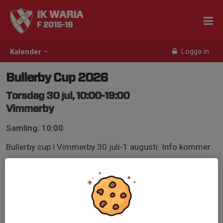
IK WARIA
F 2015-16
Logga in
Kalender
Bullerby Cup 2026
Torsdag 30 jul, 10:00-19:00
Vimmerby
Samling: 10:00
Bullerby cup i Vimmerby 30 juli-1 augusti. Info kommer.