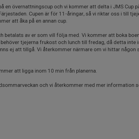
 på en övernattningscup och vi kommer att delta i JMS Cup 
Färjestaden. Cupen är för 11-åringar, så vi riktar oss i till tj
mer att åka på en annan cup.
h betalats av er som vill följa med. Vi kommer att boka boen
behöver tjejerna frukost och lunch till fredag, då detta inte i
inns ej att tillgå. Vi återkommer närmare om vi hittar någon
mmer att ligga inom 10 min från planerna.
dsommarveckan och vi återkommer med mer information s