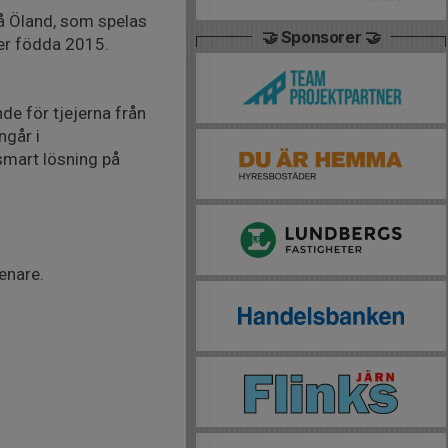
på Öland, som spelas
🤝 Sponsorer 🤝
ejer födda 2015.
de för tjejerna från
ngår i
 smart lösning på
enare.