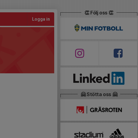
👏 Följ oss 👏
Logga in
🤗 Stötta oss 🤗