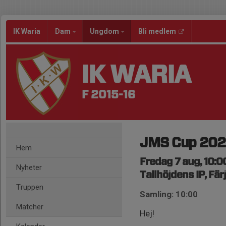
IK Waria
Dam
Ungdom
Bli medlem
IK WARIA
F 2015-16
JMS Cup 2026
Hem
Fredag 7 aug, 10:0
Nyheter
Tallhöjdens IP, Fä
Truppen
Samling: 10:00
Matcher
Hej!