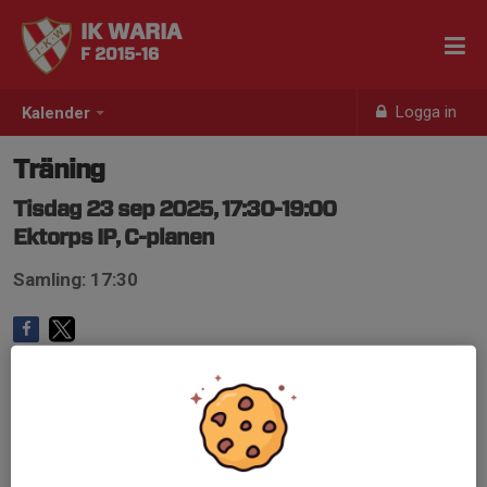
IK WARIA
F 2015-16
Logga in
Kalender
Träning
Tisdag 23 sep 2025, 17:30-19:00
Ektorps IP, C-planen
Samling: 17:30