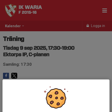
IK WARIA
F 2015-16
Logga in
Kalender
Träning
Tisdag 9 sep 2025, 17:30-19:00
Ektorps IP, C-planen
Samling: 17:30