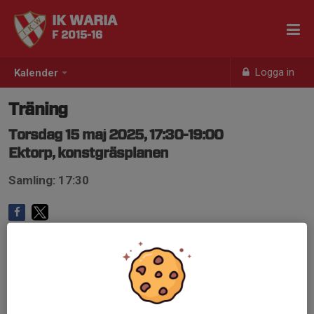
IK WARIA
F 2015-16
Logga in
Kalender
Träning
Torsdag 15 maj 2025, 17:30-19:00
Ektorp, konstgräsplanen
Samling: 17:30