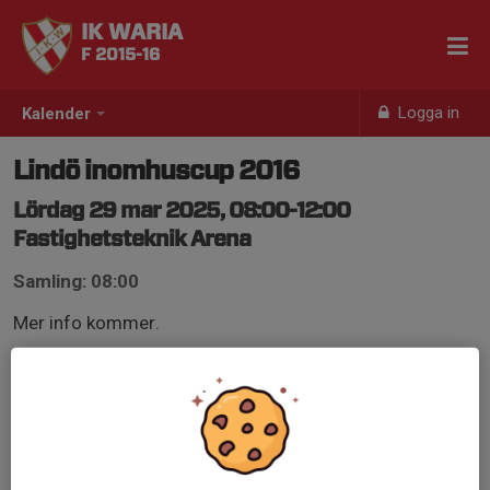
IK WARIA
F 2015-16
Logga in
Kalender
Lindö inomhuscup 2016
Lördag 29 mar 2025, 08:00-12:00
Fastighetsteknik Arena
Samling: 08:00
Mer info kommer.