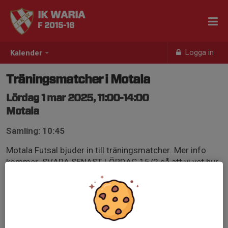
IK WARIA
F 2015-16
Logga in
Kalender
Träningsmatcher i Motala
Lördag 1 mar 2025, 11:00-14:00
Motala
Samling: 10:45
Motala Futsal bjuder in till träningsmatcher. Mer info
kommer. SVARA SENAST LÖRDAG 15/2 så att vi vet hur
många lag vi blir.