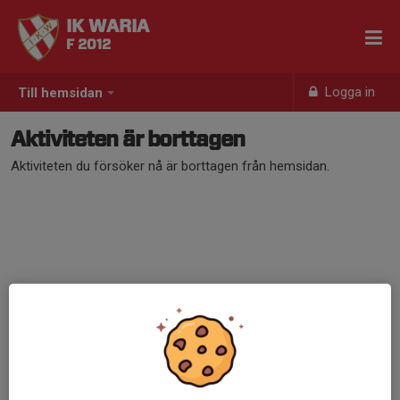
IK WARIA
F 2012
Logga in
Till hemsidan
Aktiviteten är borttagen
Aktiviteten du försöker nå är borttagen från hemsidan.