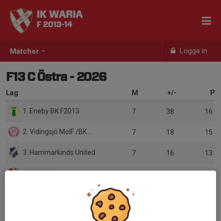
IK WARIA
F 2013-14
Logga in
Matcher
F13 C Östra - 2026
Lag
M
+/-
P
1. Eneby BK F2013
7
38
16
2. Vidingsjö MoIF /BK Derby
7
18
15
3. Hammarkinds United
7
16
13
4. IK Waria
7
-5
10
5. LBK Gottfridsberg F13/14
7
-1
9
6. Ekängens IF
7
-3
9