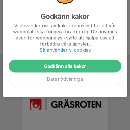
7. Svärtinge SK F 13 år
7
-9
7
Godkänn kakor
8. Malmslätts AIK 2013
7
-54
1
Vi använder oss av kakor (cookies) för att vår
webbplats ska fungera bra för dig. De används
även för webbanalys i syfte att hjälpa oss att
förbättra våra tjänster.
Så använder vi cookies
Godkänn alla kakor
Bara nödvändiga