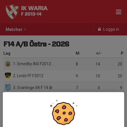
IK WARIA
F 2013-14
Logga in
Matcher
F14 A/B Östra - 2026
Lag
M
+/-
P
1. Smedby AIS F2012 Svart
8
14
20
2. Lindö FF F2012
9
10
20
3. Svärtinge SK F 14 år
7
0
9
4. Västra Husby IF F12
7
-12
6
5. Söderköpings IK F2012-13
8
-8
5
6. Krokeks IF Flickor 2011-2013
0
0
0