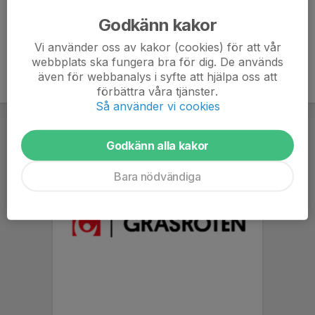
Godkänn kakor
7. IK Waria F2012
7
-4
6
Vi använder oss av kakor (cookies) för att vår
webbplats ska fungera bra för dig. De används
även för webbanalys i syfte att hjälpa oss att
förbättra våra tjänster.
Så använder vi cookies
Godkänn alla kakor
Bara nödvändiga