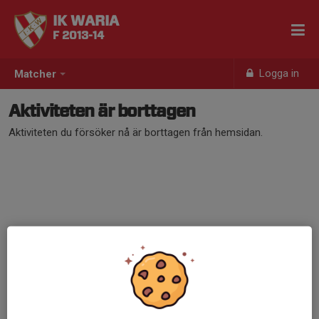
IK WARIA
F 2013-14
Logga in
Matcher
Aktiviteten är borttagen
Aktiviteten du försöker nå är borttagen från hemsidan.