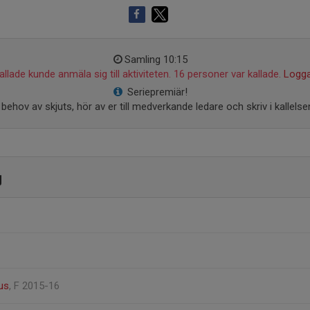
Samling 10:15
llade kunde anmäla sig till aktiviteten. 16 personer var kallade.
Logga
Seriepremiär!
 behov av skjuts, hör av er till medverkande ledare och skriv i kallelse
g
ius
, F 2015-16