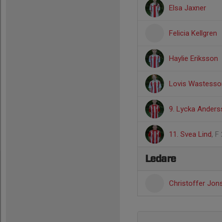
Elsa Jaxner
Felicia Kellgren
Haylie Eriksson
Lovis Wastesso
9. Lycka Ander
11. Svea Lind
, F
Ledare
Christoffer Jo