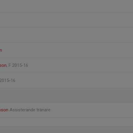
n
sson
, F 2015-16
 2015-16
nsson
Assisterande tränare