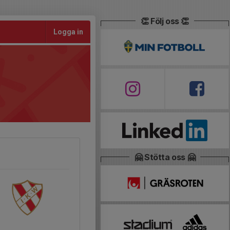
👏 Följ oss 👏
Logga in
🤗 Stötta oss 🤗