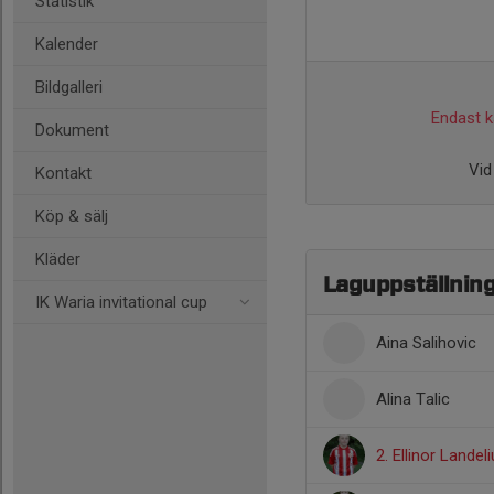
Statistik
Kalender
Bildgalleri
Endast ka
Dokument
Vid
Kontakt
Köp & sälj
Kläder
Laguppställnin
IK Waria invitational cup
Aina Salihovic
Alina Talic
2. Ellinor Landel