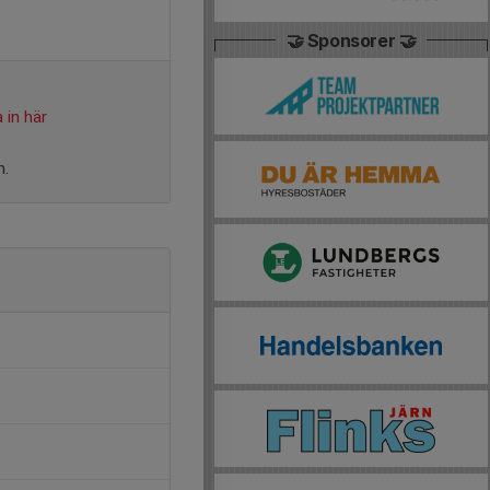
🤝 Sponsorer 🤝
 in här
n.