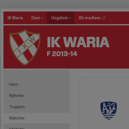
IK Waria
Dam
Ungdom
Bli medlem
IK WARIA
F 2013-14
Hem
Nyheter
Truppen
Matcher