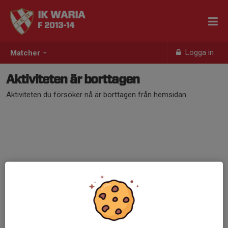
IK WARIA
F 2013-14
Logga in
Matcher
Aktiviteten är borttagen
Aktiviteten du försöker nå är borttagen från hemsidan.